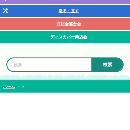
造る・直す
商店会連合会
ディスカバー商店会
検索
ホーム
>
>