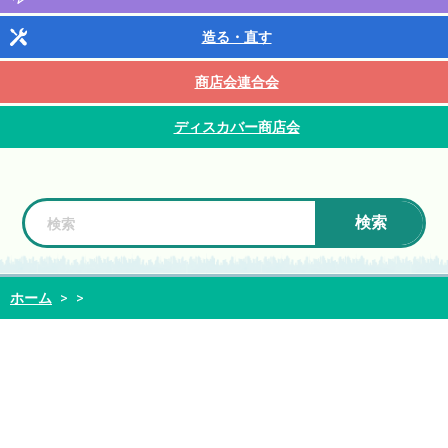
造る・直す
商店会連合会
ディスカバー商店会
検索
ホーム
>
>