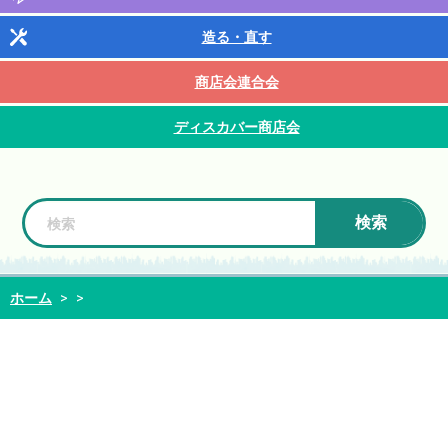
造る・直す
商店会連合会
ディスカバー商店会
検索
ホーム
>
>