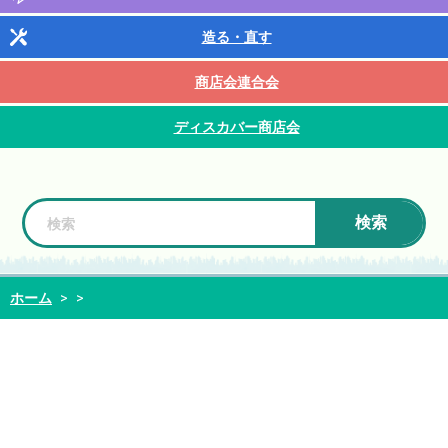
造る・直す
商店会連合会
ディスカバー商店会
検索
ホーム
>
>