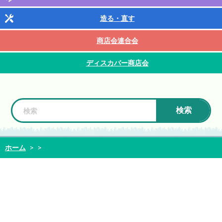
造る・直す
商店会連合会
ディスカバー商店会
検索
ホーム
>
>