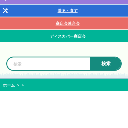
造る・直す
商店会連合会
ディスカバー商店会
検索
ホーム
>
>