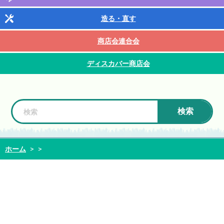
造る・直す
商店会連合会
ディスカバー商店会
検索
ホーム
>
>