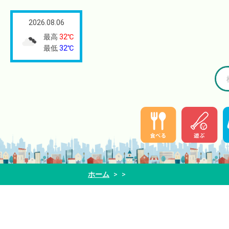
2026.08.06
最高
32℃
最低
32℃
ホーム
>
>