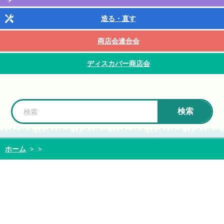
造る・直す
商店会連合会
ディスカバー商店会
検索
ホーム
>
>