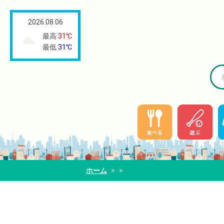
2026.08.06
最高
31℃
最低
31℃
ホーム
>
>