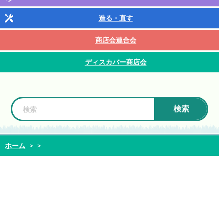
造る・直す
商店会連合会
ディスカバー商店会
検索
ホーム
>
>