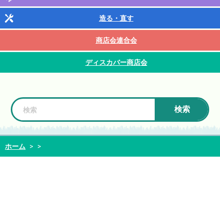
造る・直す
商店会連合会
ディスカバー商店会
検索
ホーム
>
>