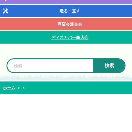
造る・直す
商店会連合会
ディスカバー商店会
検索
ホーム
>
>