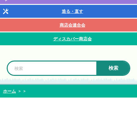
造る・直す
商店会連合会
ディスカバー商店会
検索
ホーム
>
>