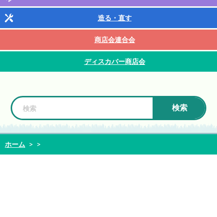
造る・直す
商店会連合会
ディスカバー商店会
検索
ホーム
>
>