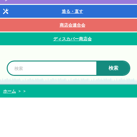
造る・直す
商店会連合会
ディスカバー商店会
検索
ホーム
>
>