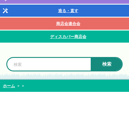
造る・直す
商店会連合会
ディスカバー商店会
検索
ホーム
>
>