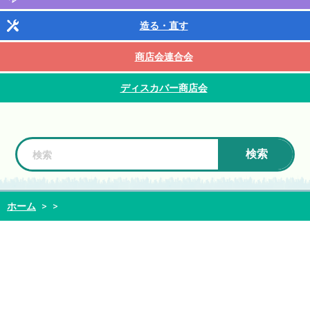
造る・直す
商店会連合会
ディスカバー商店会
検索
ホーム
>
>