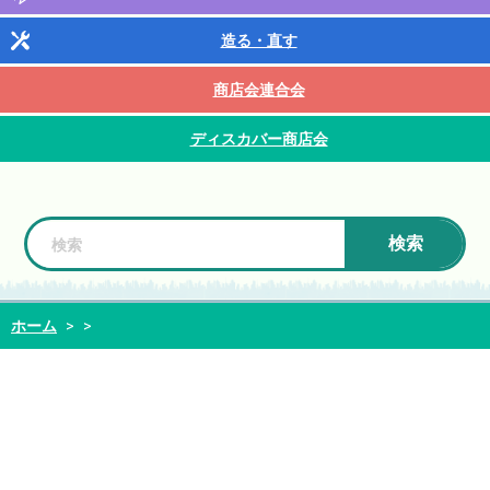
造る・直す
商店会連合会
ディスカバー商店会
検索
ホーム
>
>