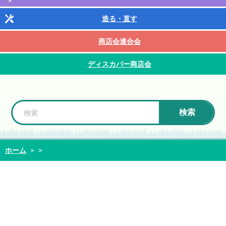
造る・直す
商店会連合会
ディスカバー商店会
検索
ホーム
>
>