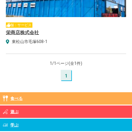
店舗：サービス
栄商店株式会社
東松山市毛塚608-1
1/1ページ(全1件)
1
食べる
遊ぶ
学ぶ