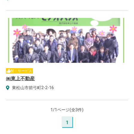
店舗：サービス
㈱東上不動産
東松山市箭弓町2-2-16
1/1ページ(全3件)
1