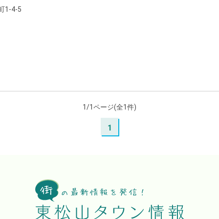
-4-5
1/1ページ(全1件)
1