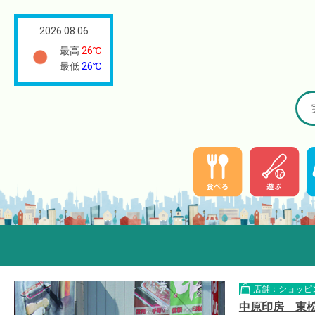
2026.08.06
最高
26℃
最低
26℃
店舗：ショッピ
中原印房 東