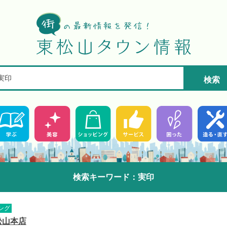
検索
検索キーワード：実印
ング
松山本店